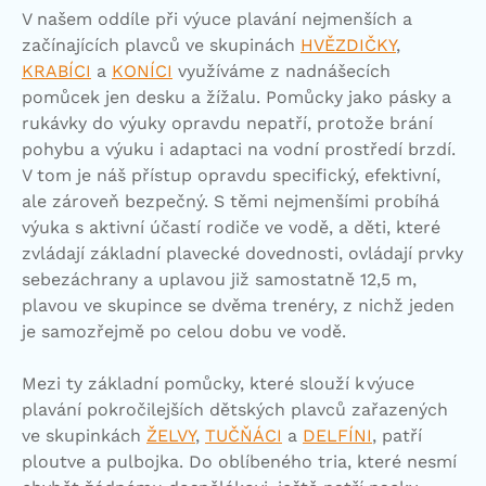
V našem oddíle při výuce plavání nejmenších a
začínajících plavců ve skupinách
HVĚZDIČKY
,
KRABÍCI
a
KONÍCI
využíváme z nadnášecích
pomůcek jen desku a žížalu. Pomůcky jako pásky a
rukávky do výuky opravdu nepatří, protože brání
pohybu a výuku i adaptaci na vodní prostředí brzdí.
V tom je náš přístup opravdu specifický, efektivní,
ale zároveň bezpečný. S těmi nejmenšími probíhá
výuka s aktivní účastí rodiče ve vodě, a děti, které
zvládají základní plavecké dovednosti, ovládají prvky
sebezáchrany a uplavou již samostatně 12,5 m,
plavou ve skupince se dvěma trenéry, z nichž jeden
je samozřejmě po celou dobu ve vodě.
Mezi ty základní pomůcky, které slouží k výuce
plavání pokročilejších dětských plavců zařazených
ve skupinkách
ŽELVY
,
TUČŇÁCI
a
DELFÍNI
, patří
ploutve a pulbojka. Do oblíbeného tria, které nesmí