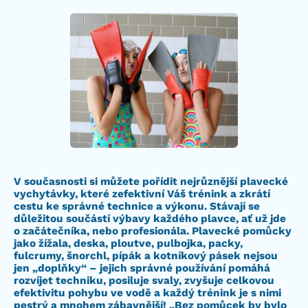
V současnosti si můžete pořídit nejrůznější plavecké
vychytávky, které zefektivní Váš trénink a zkrátí
cestu ke správné technice a výkonu. Stávají se
důležitou součástí výbavy každého plavce, ať už jde
o začátečníka, nebo profesionála. Plavecké pomůcky
jako žížala, deska, ploutve, pulbojka, packy,
fulcrumy, šnorchl, pípák a kotníkový pásek nejsou
jen „doplňky“ – jejich správné používání pomáhá
rozvíjet techniku, posiluje svaly, zvyšuje celkovou
efektivitu pohybu ve vodě a každý trénink je s nimi
pestrý a mnohem zábavnější! „Bez pomůcek by bylo