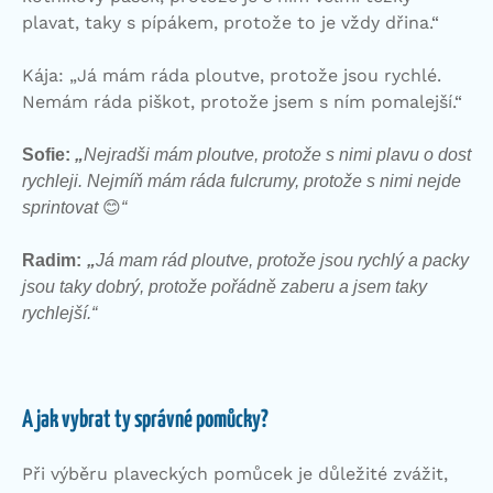
plavat, taky s pípákem, protože to je vždy dřina.“
Kája: „Já mám ráda ploutve, protože jsou rychlé.
Nemám ráda piškot, protože jsem s ním pomalejší.“
Sofie:
„
Nejradši mám ploutve, protože s nimi plavu o dost
rychleji. Nejmíň mám ráda fulcrumy, protože s nimi nejde
sprintovat
😊
“
Radim:
„
Já mam rád ploutve, protože jsou rychlý a packy
jsou taky dobrý, protože pořádně zaberu a jsem taky
rychlejší.“
A jak vybrat ty správné pomůcky?
Při výběru plaveckých pomůcek je důležité zvážit,