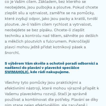
co je Vaším cílem. Základem, bez kterého se
neobejdete, jsou pulbojka a ploutve. Pokud chcete
zlepšit sílu a vytrvalost, zaměřte se na pomůcky,
které zvyšují odpor, jako jsou packy a kratší, tvrdší
ploutve. Je-li Vaším cílem rychlost a vytrvalost,
neobejdete se bez pípáku. Chcete-li zlepšit
techniku a kontrolu nad tělem, sáhněte po delších
a měkčích ploutvích s fulcrumem. Pokročilejší
plavci mohou ještě přidat kotníkový pásek a
šnorchl.
S výběrem Vám skvěle a ochotně poradí odborníci a
nadšenci do plavání v plavecké speciálce
SWIMAHOLIC
, kde rádi nakupujeme.
Všechny tyto pomůcky jsou praktickými a
efektivními nástroji, které mohou výrazně přispět k
Vašemu plaveckému rozvoji. Stačí je správně
používat a kombinovat dle potřeby. Plavání se díky
nim stane nejen efektivnějším, ale zaručeně i