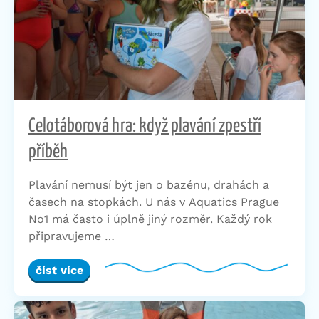
Celotáborová hra: když plavání zpestří
příběh
Plavání nemusí být jen o bazénu, drahách a
časech na stopkách. U nás v Aquatics Prague
No1 má často i úplně jiný rozměr. Každý rok
připravujeme …
číst více