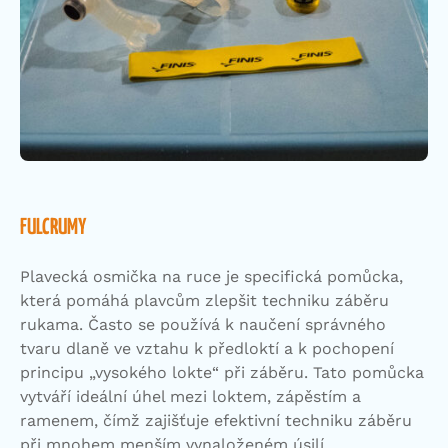
FULCRUMY
Plavecká osmička na ruce je specifická pomůcka,
která pomáhá plavcům zlepšit techniku záběru
rukama. Často se používá k naučení správného
tvaru dlaně ve vztahu k předloktí a k pochopení
principu „vysokého lokte“ při záběru. Tato pomůcka
vytváří ideální úhel mezi loktem, zápěstím a
ramenem, čímž zajišťuje efektivní techniku záběru
při mnohem menším vynaloženém úsilí.