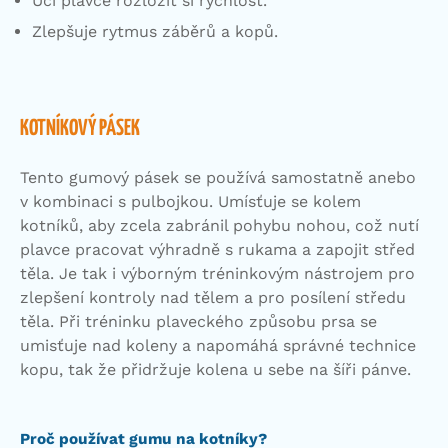
Učí plavce rozložit si rychlost.
Zlepšuje rytmus záběrů a kopů.
KOTNÍKOVÝ PÁSEK
Tento gumový pásek se používá samostatně anebo
v kombinaci s pulbojkou. Umísťuje se kolem
kotníků, aby zcela zabránil pohybu nohou, což nutí
plavce pracovat výhradně s rukama a zapojit střed
těla. Je tak i výborným tréninkovým nástrojem pro
zlepšení kontroly nad tělem a pro posílení středu
těla. Při tréninku plaveckého způsobu prsa se
umisťuje nad koleny a napomáhá správné technice
kopu, tak že přidržuje kolena u sebe na šíři pánve.
Proč používat gumu na kotníky?