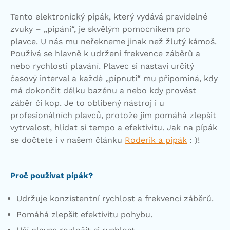
Tento elektronický pípák, který vydává pravidelné
zvuky – „pípání“, je skvělým pomocníkem pro
plavce. U nás mu neřekneme jinak než žlutý kámoš.
Používá se hlavně k udržení frekvence záběrů a
nebo rychlosti plavání. Plavec si nastaví určitý
časový interval a každé „pípnutí“ mu připomíná, kdy
má dokončit délku bazénu a nebo kdy provést
záběr či kop. Je to oblíbený nástroj i u
profesionálních plavců, protože jim pomáhá zlepšit
vytrvalost, hlídat si tempo a efektivitu. Jak na pípák
se dočtete i v našem článku
Roderik a pípák
: )!
Proč používat pípák?
Udržuje konzistentní rychlost a frekvenci záběrů.
Pomáhá zlepšit efektivitu pohybu.