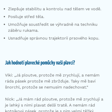
Zlepšuje stabilitu a kontrolu nad tělem ve vodě.
Posiluje střed těla.
Umožňuje soustředit se výhradně na techniku
záběru rukama.
Usnadňuje správnou trajektorii prsového kopu.
Jak hodnotí plavecké pomůcky naši plavci?
Viki: „Já ploutve, protože mě zrychlují, a nemám
ráda pásek protože mě zbržďuje. Taky mě baví
šnorchl, protože se nemusím nadechovat.“
Nick: „Já mám rád ploutve, protože mě zrychlují a
je lehký s nimi plavat delší tratě. A nemám rád
kotníkový pásek, protože je s ním velmi těžký