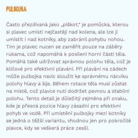
PULBOJKA
Často přezdívaná jako „piškot,“ je pomůcka, kterou
si plavec umístí nejčastěji nad kolena, ale lze ji
umístit i nad kotníky, aby zabránil pohybu nohou.
Tím je plavec nucen se zaměřit pouze na záběry
rukama, což napomáhá k posílení horní části těla.
Pomáhá také udržovat správnou polohu těla, což je
klíčové pro efektivní plavání. Při plavání na zádech
může pulbojka navíc sloužit ke správnému nácviku
polohy hlavy a šíje. Během rotace těla musí zůstat
na místě, což plavce nutí dodržet pevnou a stabilní
polohu. Tento detail je důležitý zejména při znaku,
kde je přesná pozice hlavy zásadní pro efektivní
pohyb ve vodě. Při umístění pulbojky mezi kotníky
se jedná o těžší variantu, vhodnou jen pro pokročilé
plavce, kdy se veškerá práce zesílí.