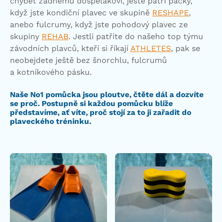
chybět žádnému dospělákovi, ještě patří packy,
když jste kondiční plavec ve skupině
RESHAPE
,
anebo fulcrumy, když jste pohodový plavec ze
skupiny
REHAB
. Jestli patříte do našeho top týmu
závodních plavců, kteří si říkají
ATHLETES
, pak se
neobejdete ještě bez šnorchlu, fulcrumů
a kotníkového pásku.
Naše No1 pomůcka jsou ploutve, čtěte dál a dozvíte
se proč. Postupně si každou pomůcku blíže
představíme, ať víte, proč stojí za to ji zařadit do
plaveckého tréninku.