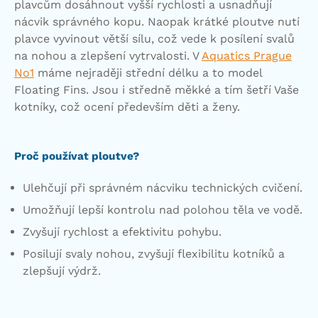
plavcům dosáhnout vyšší rychlosti a usnadňují
nácvik správného kopu. Naopak krátké ploutve nutí
plavce vyvinout větší sílu, což vede k posílení svalů
na nohou a zlepšení vytrvalosti. V
Aquatics Prague
No1
máme nejraději střední délku a to model
Floating Fins. Jsou i středně měkké a tím šetří Vaše
kotníky, což ocení především děti a ženy.
Proč používat ploutve?
Ulehčují při správném nácviku technických cvičení.
Umožňují lepší kontrolu nad polohou těla ve vodě.
Zvyšují rychlost a efektivitu pohybu.
Posilují svaly nohou, zvyšují flexibilitu kotníků a
zlepšují výdrž.