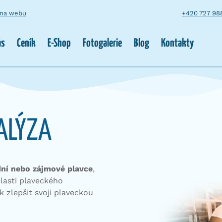
 na webu
+420 727 98
ás
Ceník
E-Shop
Fotogalerie
Blog
Kontakty
ALÝZA
ní nebo zájmové plavce
,
blasti plaveckého
k zlepšit svoji plaveckou