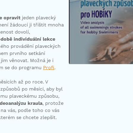
e opravit
jeden plavecký
ení žádoucí ji tříštit mnoha
enost dovolí,
odobě
individuální lekce
ného provádění plaveckých
ěhem prvního setkání
jim věnovat. Možná je i
ním se do programu
Profi
.
ěsících až po roce. V
způsobů po měsíci, aby byl
nomu plaveckému způsobu,
ideoanalýzu kraula
, protože
e na vás, podle toho co vás
 kterém se chcete zlepšit.