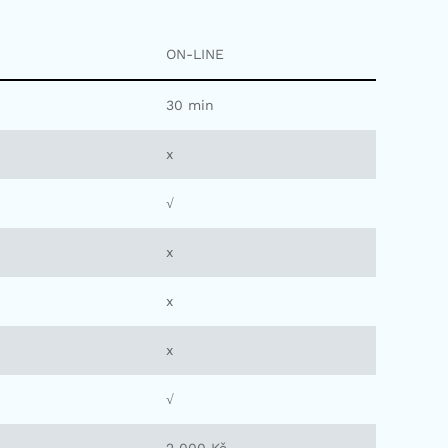
ON-LINE
30 min
x
√
x
x
x
√