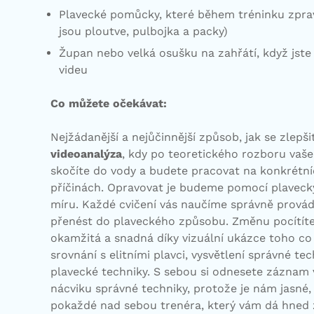
Plavecké pomůcky, které během tréninku zpra
jsou ploutve, pulbojka a packy)
Župan nebo velká osušku na zahřátí, když jst
videu
Co můžete očekávat:
Nejžádanější a nejůčinnější způsob, jak se zlepšit
videoanalýza
, kdy po teoretického rozboru va
skočíte do vody a budete pracovat na konkrétní
příčinách. Opravovat je budeme pomocí plaveck
míru. Každé cvičení vás naučíme správně prová
přenést do plaveckého způsobu. Změnu pocítíte
okamžitá a snadná díky vizuální ukázce toho co 
srovnání s elitními plavci, vysvětlení správné te
plavecké techniky. S sebou si odnesete záznam 
nácviku správné techniky, protože je nám jasné
pokaždé nad sebou trenéra, který vám dá hned 