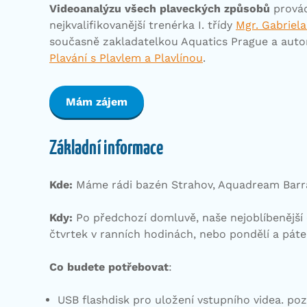
Videoanalýzu všech plaveckých způsobů
provád
nejkvalifikovanější trenérka I. třídy
Mgr. Gabriela
současně zakladatelkou Aquatics Prague a auto
Plavání s Plavlem a Plavlínou
.
Mám zájem
Základní informace
Kde:
Máme rádi bazén Strahov, Aquadream Barr
Kdy:
Po předchozí domluvě, naše nejoblíbenější 
čtvrtek v ranních hodinách, nebo pondělí a páte
Co budete potřebovat
:
USB flashdisk pro uložení vstupního videa. p