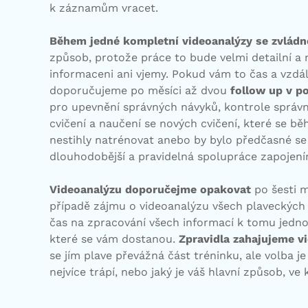
k záznamům vracet.
Během jedné kompletní videoanalýzy se zvládn
způsob, protože práce to bude velmi detailní a n
informaceni ani vjemy. Pokud vám to čas a vzdál
doporučujeme po měsíci až dvou
follow up v p
pro upevnění správných návyků, kontrole správ
cvičení a naučení se nových cvičení, které se b
nestihly natrénovat anebo by bylo předčasné se 
dlouhodobější a pravidelná spolupráce zapoje
Videoanalýzu doporučejme opakovat
po šesti m
případě zájmu o videoanalýzu všech plaveckých 
čas na zpracování všech informací k tomu jed
které se vám dostanou.
Zpravidla zahajujeme v
se jím plave převážná část tréninku, ale volba j
nejvíce trápí, nebo jaký je váš hlavní způsob, ve