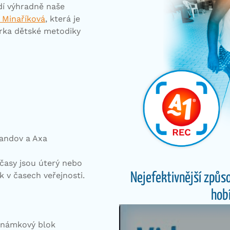
í výhradně naše
 Minaříková
, která je
rka dětské metodiky
andov a Axa
časy jsou úterý nebo
k v časech veřejnosti.
Nejefektivnější způso
hob
oznámkový blok