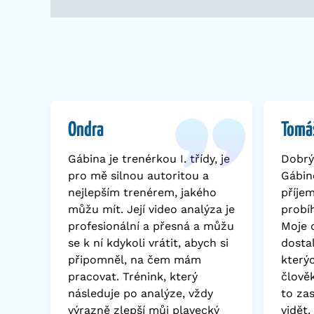
Ondra
Tomá
Gábina je trenérkou I. třídy, je
Dobrý
pro mě silnou autoritou a
Gábin
nejlepším trenérem, jakého
příje
můžu mít. Její video analýza je
probí
profesionální a přesná a můžu
Moje 
se k ní kdykoli vrátit, abych si
dosta
připomněl, na čem mám
který
pracovat. Trénink, který
člověk
následuje po analýze, vždy
to zas
výrazně zlepší můj plavecký
vidět.