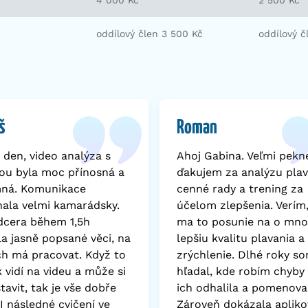
4 000 Kč
2 500 Kč
oddílový člen 3 500 Kč
oddílový č
š
Roman
 den, video analýza s
Ahoj Gabina. Veľmi pekn
ou byla moc přínosná a
ďakujem za analýzu plav
mná. Komunikace
cenné rady a trening za
hala velmi kamarádsky.
účelom zlepšenia. Verím
dcera během 1,5h
ma to posunie na o mn
la jasně popsané věci, na
lepšiu kvalitu plavania a
ch má pracovat. Když to
zrýchlenie. Dlhé roky s
 vidí na videu a může si
hľadal, kde robím chyby 
tavit, tak je vše dobře
ich odhalila a pomenova
 I následné cvičení ve
Zároveň dokázala apliko