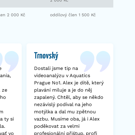
2 000 Kč
len 2 000 Kč
oddílový člen 1 500 Kč
Trnovský
e
Dostali jsme tip na
ania,
videoanalýzu v Aquatics
Prague No1. Alex je dítě, který
, ze
plavání miluje a je do něj
oho
zapalený. Chtěl, aby se někdo
nezávislý podíval na jeho
om
motýlka a dal mu zpětnou
a ty si
vazbu. Musíme oba, já i Alex
la.
poděkovat za velmi
vať vo
profesionální přiśtup, profi