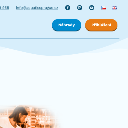
8 955
info@aquaticsprague.cz
Náhrady
Přihlášení