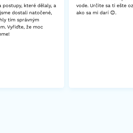
 postupy, které dělaly, a
vode. Určite sa ti ešte 
 jsme dostali natočené,
ako sa mi darí 😊.
ly tím správným
m. Vyřiďte, že moc
eme!