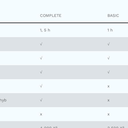
COMPLETE
BASIC
1, 5 h
1 h
√
√
√
√
√
√
√
x
chyb
√
x
x
x