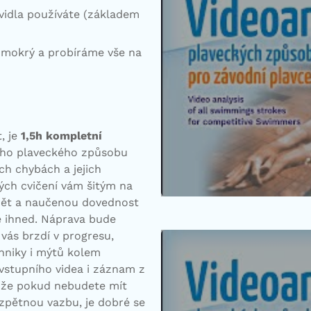
vidla používáte (základem
e mokrý a probíráme vše na
, je
1,5h kompletní
šeho plaveckého způsobu
ch chybách a jejich
ých cvičení vám šitým na
dět a naučenou dovednost
 ihned. Náprava bude
vás brzdí v progresu,
chniky i mýtů kolem
vstupního videa i záznam z
, že pokud nebudete mít
zpětnou vazbu, je dobré se