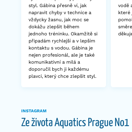
styl. Gábina přesně ví, jak
vodě a
napravit chyby v technice a
které
vždycky žasnu, jak moc se
pomoh
dokážu zlepšit během
směre
jednoho tréninku. Okamžitě si
děkuj
připadám rychlejší a v lepším
kontaktu s vodou. Gábina je
nejen profesionál, ale je také
komunikativní a milá a
doporučil bych ji každému
plavci, který chce zlepšit styl.
INSTAGRAM
Ze života Aquatics Prague No1