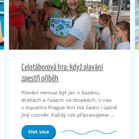
Celotáborová hra: když plavání
zpestří příběh
Plavání nemusí být jen o bazénu,
drahách a časech na stopkách. U nás
v Aquatics Prague No1 má často i úplně
jiný rozměr. Každý rok připravujeme …
číst více