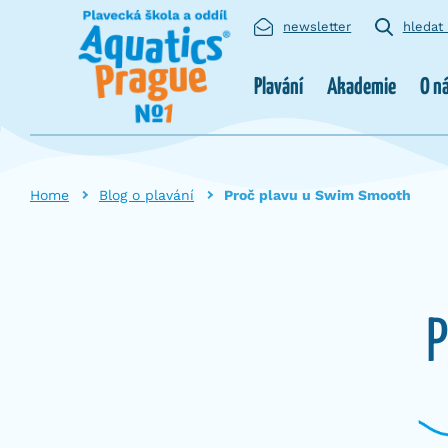
newsletter
hledat
Plavání
Akademie
O n
Home
Blog o plavání
Proč plavu u Swim Smooth
P