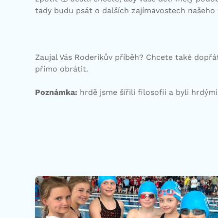
tady budu psát o dalších zajímavostech našeho
Zaujal Vás Roderikův příběh? Chcete také dopřát
přímo obrátit.
Poznámka:
hrdě jsme šířili filosofii a byli hrdý