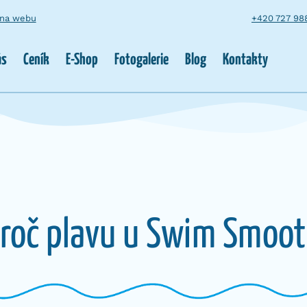
 na webu
+420 727 98
ás
Ceník
E-Shop
Fotogalerie
Blog
Kontakty
roč plavu u Swim Smoo