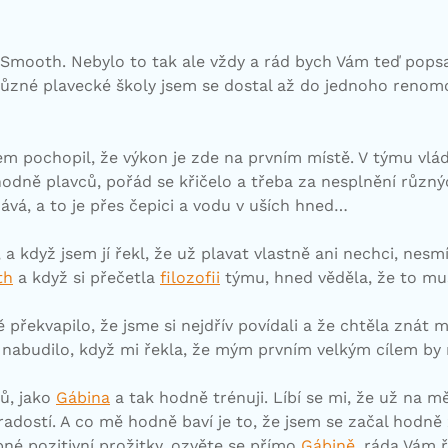
m Smooth. Nebylo to tak ale vždy a rád bych Vám teď pops
s různé plavecké školy jsem se dostal až do jednoho ren
em pochopil, že výkon je zde na prvním místě. V týmu vlád
hodně plavců, pořád se křičelo a třeba za nesplnění různých
adává, a to je přes čepici a vodu v uších hned…
když jsem jí řekl, že už plavat vlastně ani nechci, nesmíř
th
a když si přečetla
filozofii
týmu, hned věděla, že to mu
řekvapilo, že jsme si nejdřív povídali a že chtěla znát m
nabudilo, když mi řekla, že mým prvním velkým cílem by m
ů, jako
Gábina
a tak hodně trénuji. Líbí se mi, že už na m
radostí. A co mě hodně baví je to, že jsem se začal hodně
bné pozitivní prožitky, ozvěte se přímo
Gábině
, ráda Vám ř