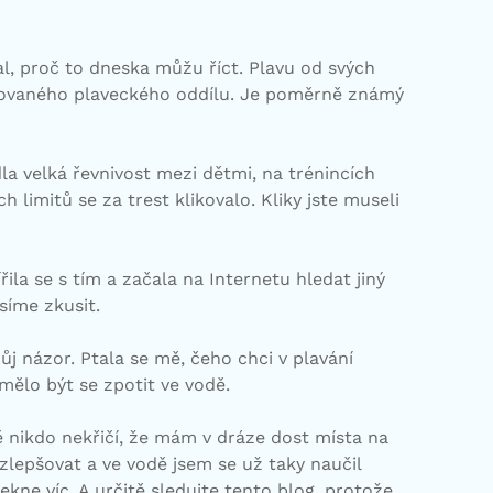
al, proč to dneska můžu říct. Plavu od svých
omovaného plaveckého oddílu. Je poměrně známý
la velká řevnivost mezi dětmi, na trénincích
 limitů se za trest klikovalo. Kliky jste museli
ila se s tím a začala na Internetu hledat jiný
síme zkusit.
ůj názor. Ptala se mě, čeho chci v plavání
ělo být se zpotit ve vodě.
ě nikdo nekřičí, že mám v dráze dost místa na
 zlepšovat a ve vodě jsem se už taky naučil
ekne víc. A určitě sledujte tento blog, protože