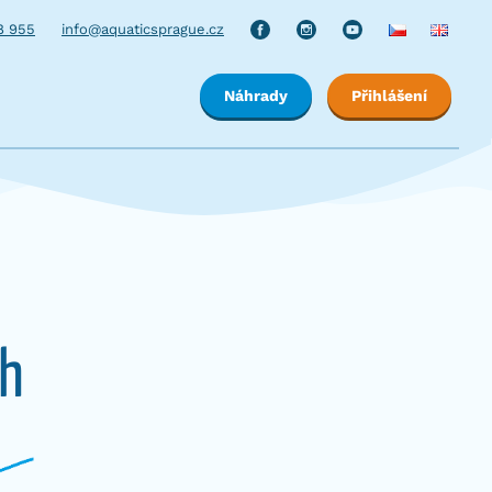
8 955
info@aquaticsprague.cz
Náhrady
Přihlášení
th