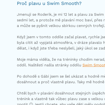
Proč plavu u Swim Smooth?
Jmenuji se Roderik, je mi 12 let a plavu za Swi
sedmi let, a protože mě plavání moc baví, pře
a může se pyšnit velkou sbírkou cenných trofejí.
Když jsem v tomto oddíle začal plavat, rychle js
byla cítit až vypjatá atmosféra, v dráze plavalo 
dělat, i když jste třeba neslyšeli, jaký úkol se z
Moje máma viděla, že na tréninky chodím nerad, a 
oddíl. Naštěstí našla stránky oddílu
Swim Smoo
Po dohodě s Gábi jsem se šel ukázat a hodně mě p
dosáhnout a proč vlastně plavu. Taky mě hodně 
Chtěl bych v plavání dosáhnout stejných úspěch
trénink a vlastně tak vůbec plavu zase s velkou 
zpotit 🙂 Jestli chcete, aby vaše děti měly podo