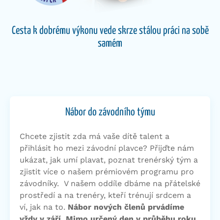
Cesta k dobrému výkonu vede skrze stálou práci na sobě
samém
Nábor do závodního týmu
Chcete zjistit zda má vaše dítě talent a
přihlásit ho mezi závodní plavce? Přijďte nám
ukázat, jak umí plavat, poznat trenérský tým a
zjistit více o našem prémiovém programu pro
závodníky.
V našem oddíle dbáme na přátelské
prostředí a na trenéry, kteří trénují srdcem a
ví, jak na to.
Nábor nových členů prvádíme
vždy v září. Mimo určený den
v průběhu roku