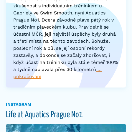
zkušenost s individuálním tréninkem u
Gabriely ve Swim Smooth, nyní Aquatics
Prague No1. Dcera závodně plave pátý rok v
tradičním plaveckém klubu. Pravidelně se
účastní MČR, její největší úspěchy byly druhá
a třetí místa na těchto závodech. Bohužel
poslední rok a půl se její osobní rekordy
zastavily, a dokonce se začaly zhoršovat, i
když účast na tréninku byla stále téměř 100%
a týdně naplavala přes 30 kilometrů
…
pokračování
INSTAGRAM
Life at Aquatics Prague No1