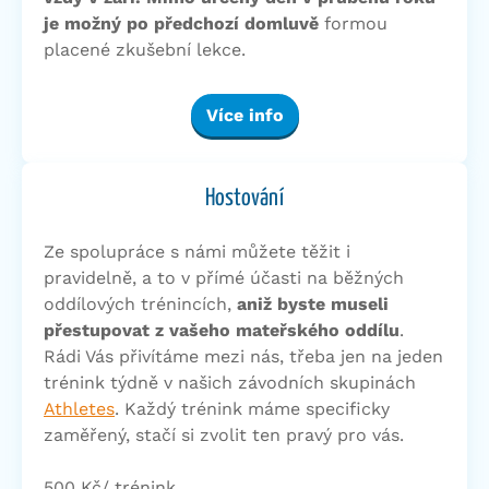
je možný po předchozí domluvě
formou
placené zkušební lekce.
Více info
Hostování
Ze spolupráce s námi můžete těžit i
pravidelně, a to v přímé účasti na běžných
oddílových trénincích,
aniž byste museli
přestupovat z vašeho mateřského oddílu
.
Rádi Vás přivítáme mezi nás, třeba jen na jeden
trénink týdně v našich závodních skupinách
Athletes
. Každý trénink máme specificky
zaměřený, stačí si zvolit ten pravý pro vás.
500 Kč/ trénink