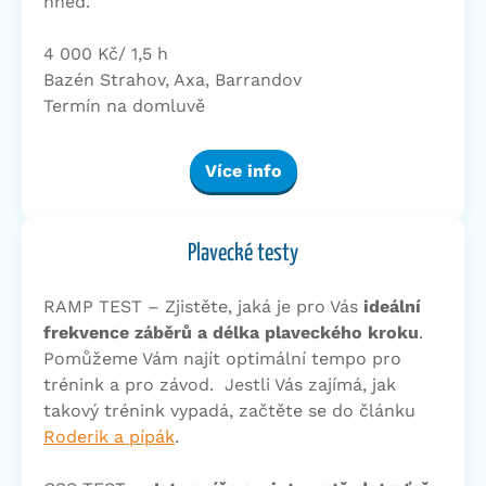
hned.
4 000 Kč/ 1,5 h
Bazén Strahov, Axa, Barrandov
Termín na domluvě
Více info
Plavecké testy
RAMP TEST – Zjistěte, jaká je pro Vás
ideální
frekvence záběrů a délka plaveckého kroku
.
Pomůžeme Vám najít optimální tempo pro
trénink a pro závod. Jestli Vás zajímá, jak
takový trénink vypadá, začtěte se do článku
Roderik a pípák
.