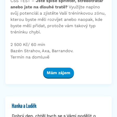
CSS TEST –
Jste spíše sprinter, středotraťař
anebo jste na dlouhé tratě?
Využijte naplno
svůj potenciál a zjistěte Vaší tréninkovou zónu,
kterou byste měli rozvíjet anebo naopak, kde
byste měli přidat, protože vám takový typ
tréninku chybí.
2 500 Kč/ 60 min
Bazén Strahov, Axa, Barrandov.
Termín na domluvě
Mám zájem
Hanka a Luděk
Dobrý den, chtěl bych se s Vámi podělit o