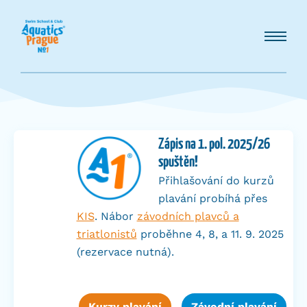
Zápis na 1. pol. 2025/26
spuštěn
!
Přihlašování do kurzů
plavání probíhá přes
KIS
. Nábor
závodních plavců a
triatlonistů
proběhne 4, 8, a 11. 9. 2025
(rezervace nutná).
Kurzy plavání
Závodní plavání