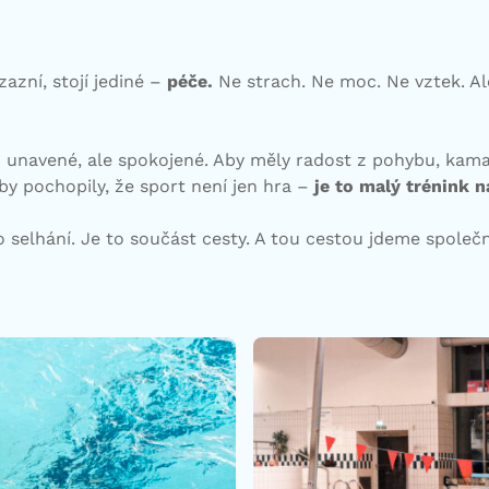
azní, stojí jediné –
péče.
Ne strach. Ne moc. Ne vztek. Al
 unavené, ale spokojené. Aby měly radost z pohybu, kamar
y pochopily, že sport není jen hra –
je to malý trénink n
to selhání. Je to součást cesty. A tou cestou jdeme spole