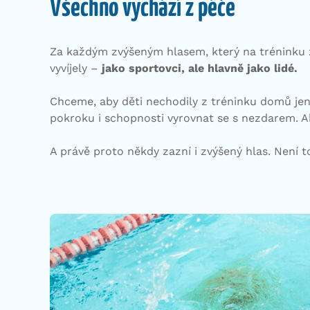
Všechno vychází z péče
Za každým zvýšeným hlasem, který na tréninku z
vyvíjely –
jako sportovci, ale hlavně jako lidé.
Chceme, aby děti nechodily z tréninku domů jen
pokroku i schopnosti vyrovnat se s nezdarem. Ab
A právě proto někdy zazní i zvýšený hlas. Není 