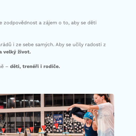
e zodpovědnost a zájem o to, aby se děti
ádů i ze sebe samých. Aby se učily radosti z
a velký život.
čně –
děti, trenéři i rodiče.