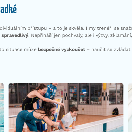
ladké
dividuálním přístupu – a to je skvělé. I my trenéři se sna
 spravedlivý
. Nepřináší jen pochvaly, ale i výzvy, zklamán
tyto situace může
bezpečně vyzkoušet
– naučit se zvládat