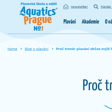
newsletter
hledat
Plavání
Akademie
O n
Home
Blog o plavání
Proč trenér plavání občas zvýší 
Proč t