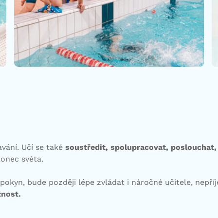
avání. Učí se také
soustředit, spolupracovat, poslouchat,
konec světa.
 pokyn, bude později lépe zvládat i náročné učitele, nepří
tnost.