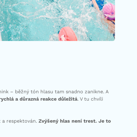
énink – běžný tón hlasu tam snadno zanikne. A
rychlá a důrazná reakce důležitá
. V tu chvíli
et a respektován.
Zvýšený hlas není trest. Je to