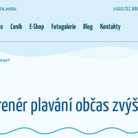
 na webu
+420 727 98
ás
Ceník
E-Shop
Fotogalerie
Blog
Kontakty
hlas?
renér plavání občas zvýš