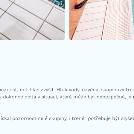
ožnost, než hlas zvýšit. Hluk vody, ozvěna, skupinový tr
e dokonce ocitá v situaci, která může být nebezpečná, je
 získal pozornost celé skupiny, i trenér potřebuje být slyš