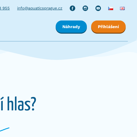
8 955
info@aquaticsprague.cz
Náhrady
Přihlášení
í hlas?