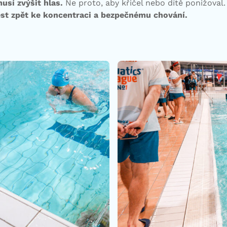
usí zvýšit hlas.
Ne proto, aby křičel nebo dítě ponižoval. 
ést zpět ke koncentraci a bezpečnému chování.