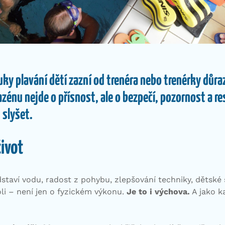
uky plavání dětí zazní od trenéra nebo trenérky důra
bazénu nejde o přísnost, ale o bezpečí, pozornost a r
 slyšet.
život
ředstaví vodu, radost z pohybu, zlepšování techniky, dětské
li – není jen o fyzickém výkonu.
Je to i výchova.
A jako ka