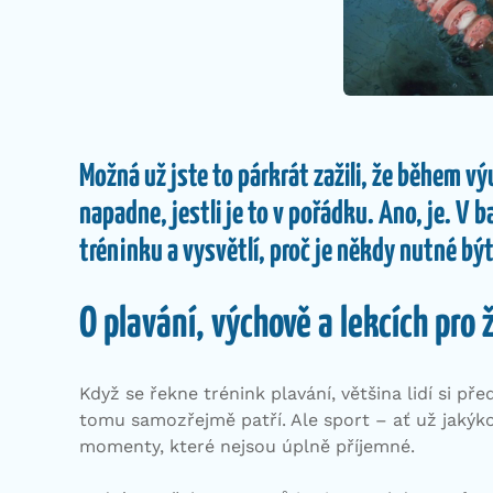
Možná už jste to párkrát zažili, že během vý
napadne, jestli je to v pořádku. Ano, je. V 
tréninku a vysvětlí, proč je někdy nutné být
O plavání, výchově a lekcích pro 
Když se řekne trénink plavání, většina lidí si p
tomu samozřejmě patří. Ale sport – ať už jakýko
momenty, které nejsou úplně příjemné.