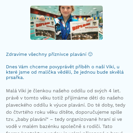
Zdravíme všechny příznivce plavání 🙂
Dnes Vám chceme povyprávět příběh o naší Viki, u
které jsme od malička věděli, že jednou bude skvělá
prsařka.
Malá Viki je členkou našeho oddílu od svých 4 let.
právě v tomto věku totiž přijímáme děti do našeho
plaveckého oddílu k výuce plavání. Do té doby, tedy
do čtvrtého roku věku dítěte, doporučujeme spíše
tzv. „baby plavání“ – tedy organizované hraní si ve
vodě v malém bazénku společně s rodiči. Tato