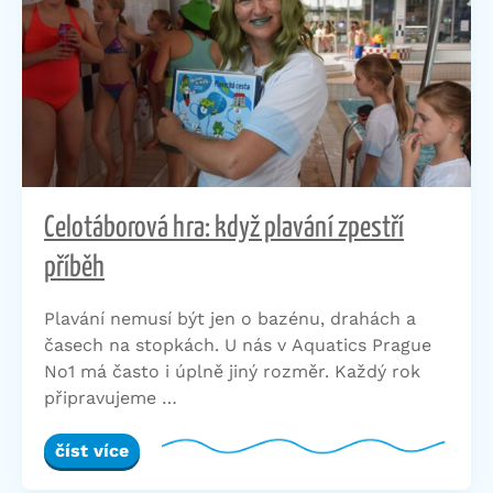
Celotáborová hra: když plavání zpestří
příběh
Plavání nemusí být jen o bazénu, drahách a
časech na stopkách. U nás v Aquatics Prague
No1 má často i úplně jiný rozměr. Každý rok
připravujeme …
číst více