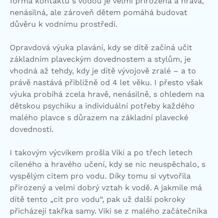
forma kontaktu s vodou je velmi přirozená a hravá,
nenásilná, ale zároveň dětem pomáhá budovat
důvěru k vodnímu prostředí.
Opravdová výuka plavání, kdy se dítě začíná učit
základním plaveckým dovednostem a stylům, je
vhodná až tehdy, kdy je dítě vývojově zralé – a to
právě nastává přibližně od 4 let věku. I přesto však
výuka probíhá zcela hravě, nenásilně, s ohledem na
dětskou psychiku a individuální potřeby každého
malého plavce s důrazem na základní plavecké
dovednosti.
I takovým výcvikem prošla Viki a po třech letech
cíleného a hravého učení, kdy se nic neuspěchalo, s
vyspělým citem pro vodu. Díky tomu si vytvořila
přirozený a velmi dobrý vztah k vodě. A jakmile má
dítě tento „cit pro vodu“, pak už další pokroky
přicházejí takřka samy. Viki se z malého začátečníka