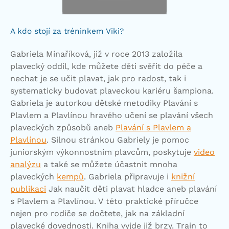
A kdo stojí za tréninkem Viki?
Gabriela Minaříková, již v roce 2013 založila
plavecký oddíl, kde můžete děti svěřit do péče a
nechat je se učit plavat, jak pro radost, tak i
systematicky budovat plaveckou kariéru šampiona.
Gabriela je autorkou dětské metodiky Plavání s
Plavlem a Plavlínou hravého učení se plavání všech
plaveckých způsobů aneb
Plavání s Plavlem a
Plavlínou
. Silnou stránkou Gabriely je pomoc
juniorským výkonnostním plavcům, poskytuje
video
analýzu
a také se můžete účastnit mnoha
plaveckých
kempů
. Gabriela připravuje i
knižní
publikaci
Jak naučit děti plavat hladce aneb plavání
s Plavlem a Plavlínou. V této praktické příručce
nejen pro rodiče se dočtete, jak na základní
plavecké dovednosti. Kniha vyjde již brzy. Train to