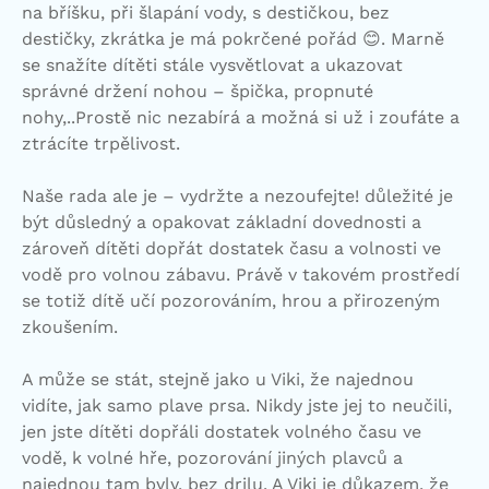
na bříšku, při šlapání vody, s destičkou, bez
destičky, zkrátka je má pokrčené pořád 😊. Marně
se snažíte dítěti stále vysvětlovat a ukazovat
správné držení nohou – špička, propnuté
nohy,..Prostě nic nezabírá a možná si už i zoufáte a
ztrácíte trpělivost.
Naše rada ale je – vydržte a nezoufejte! důležité je
být důsledný a opakovat základní dovednosti a
zároveň dítěti dopřát dostatek času a volnosti ve
vodě pro volnou zábavu. Právě v takovém prostředí
se totiž dítě učí pozorováním, hrou a přirozeným
zkoušením.
A může se stát, stejně jako u Viki, že najednou
vidíte, jak samo plave prsa. Nikdy jste jej to neučili,
jen jste dítěti dopřáli dostatek volného času ve
vodě, k volné hře, pozorování jiných plavců a
najednou tam byly, bez drilu. A Viki je důkazem, že