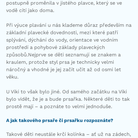
postupně proměnila v jistého plavce, který se ve
vodě cítí jako doma.
Při výuce plavání u nás klademe důraz především na
základní plavecké dovednosti, mezi které patří
splývání, dýchání do vody, orientace ve vodním
prostředí a pohybové základy plaveckých
způsobů.Nejprve se děti seznamují se znakem a
kraulem, protože styl prsa je technicky velmi
náročný a vhodné je jej začít učit až od osmi let
věku.
U Viki to však bylo jiné. Od samého začátku na Viki
bylo vidět, že je a bude prsařka. Některé děti to tak
prostě mají – a poznáte to velmi jednoduše.
A jak takového prsaře či prsařku rozpoznáte?
Takové děti neustále krčí kolínka – ať už na zádech,