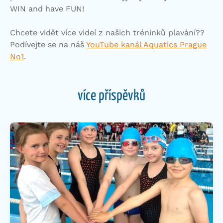
WIN and have FUN!
Chcete vidět více videí z našich tréninků plavání??
Podívejte se na náš
YouTube kanál Aquatics Prague
No1
.
více příspěvků