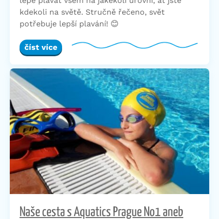
lépe plavat všem na jakékoli úrovni, ať jste
kdekoli na světě. Stručně řečeno, svět
potřebuje lepší plavání! 😊
číst více
Naše cesta s Aquatics Prague No1 aneb