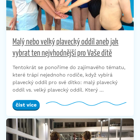
Malý nebo velký plavecký oddíl aneb jak
vybrat ten nejvhodnější pro Vaše dítě
Tentokrát se ponoříme do zajímavého tématu,
které trápí nejednoho rodiče, když vybírá
plavecký oddíl pro své dítko: malý plavecký
oddíl vs. velký plavecký oddíl. Který …
číst více