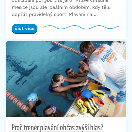
odkládání pohybu „na jaro“. Právě chladné
měsíce jsou ale ideálním obdobím, kdy tělu
dopřát pravidelný sport. Plavání na …
číst více
Proč trenér plavání občas zvýší hlas?