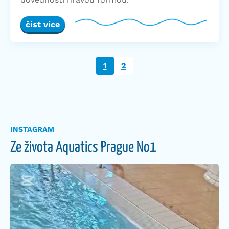
číst více
1
2
INSTAGRAM
Ze života Aquatics Prague No1