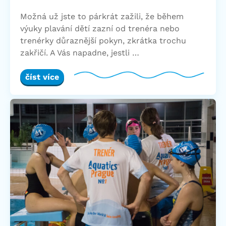
Možná už jste to párkrát zažili, že během
výuky plavání dětí zazní od trenéra nebo
trenérky důraznější pokyn, zkrátka trochu
zakřičí. A Vás napadne, jestli …
číst více