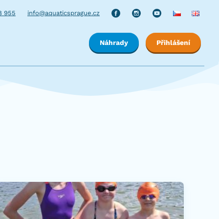
8 955
info@aquaticsprague.cz
Náhrady
Přihlášení