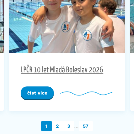
LPČR 10 let Mladá Boleslav 2026
číst více
…
1
2
3
57