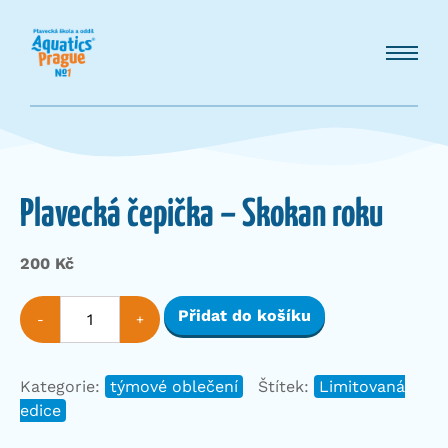
Plavecká čepička – Skokan roku
200
Kč
Plavecká
Přidat do košíku
-
+
čepička
-
Skokan
Kategorie:
týmové oblečení
Štítek:
Limitovaná
roku
edice
množství