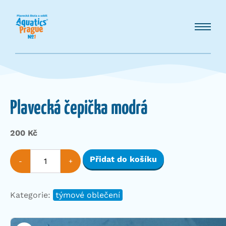
Plavecká čepička modrá
200
Kč
Plavecká
Přidat do košíku
-
+
čepička
modrá
množství
Kategorie:
týmové oblečení