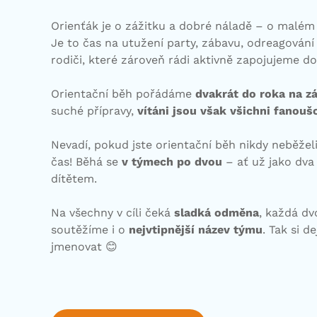
Orienťák je o zážitku a dobré náladě – o malém
Je to čas na utužení party, zábavu, odreagování 
rodiči, které zároveň rádi aktivně zapojujeme do
Orientační běh pořádáme
dvakrát do roka na zá
suché přípravy,
vítáni jsou však všichni fanouš
Nevadí, pokud jste orientační běh nikdy neběželi.
čas! Běhá se
v týmech po dvou
– ať už jako dva
dítětem.
Na všechny v cíli čeká
sladká odměna
, každá dv
soutěžíme i o
nejvtipnější název týmu
. Tak si d
jmenovat 😊