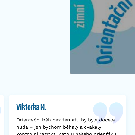
Viktorka M.
Orientační běh bez tématu by byla docela
nuda – jen bychom běhaly a cvakaly
kontrolní razítka. Zato u našeho orienťáku