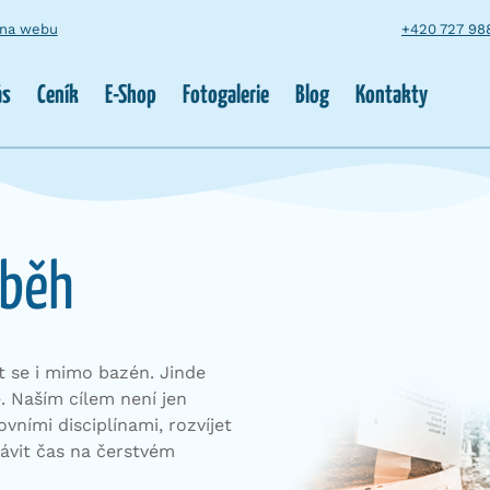
 na webu
+420 727 98
ás
Ceník
E-Shop
Fotogalerie
Blog
Kontakty
 běh
at se i mimo bazén. Jinde
. Naším cílem není jen
vními disciplínami, rozvíjet
rávit čas na čerstvém