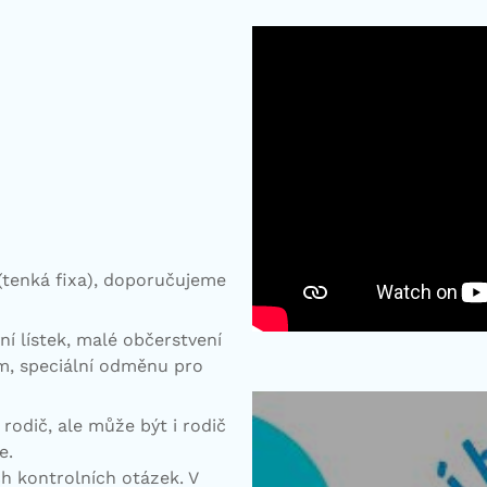
 (tenká fixa), doporučujeme
í lístek, malé občerstvení
m, speciální odměnu pro
+ rodič, ale může být i rodič
e.
h kontrolních otázek. V