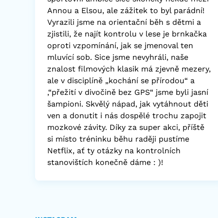
Annou a Elsou, ale zážitek to byl parádní!
Vyrazili jsme na orientační běh s dětmi a
zjistili, že najít kontrolu v lese je brnkačka
oproti vzpomínání, jak se jmenoval ten
mluvící sob. Sice jsme nevyhráli, naše
znalost filmových klasik má zjevně mezery,
ale v disciplíně „kochání se přírodou“ a
‚“přežití v divočině bez GPS“ jsme byli jasní
šampioni. Skvělý nápad, jak vytáhnout děti
ven a donutit i nás dospělé trochu zapojit
mozkové závity. Díky za super akci, příště
si místo tréninku běhu raději pustíme
Netflix, ať ty otázky na kontrolních
stanovištích konečně dáme : )!