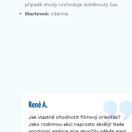
případě shody rozhoduje doběhnutý čas.
Startovné:
zdarma
René A.
Jak vlastně ohodnotit filmový orienťák?
Jako rodinnou akci naprosto skvělý! Naše
sportovní ambice sice skončily někde mezi