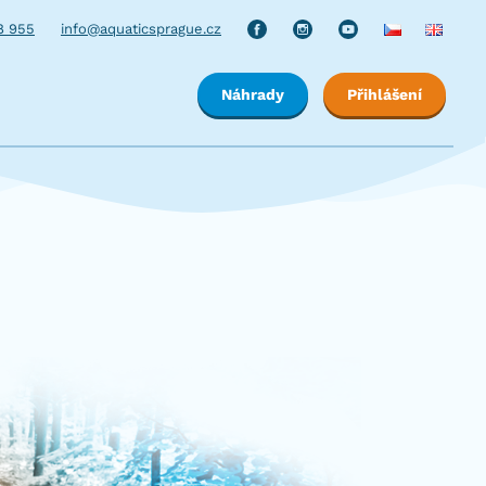
8 955
info@aquaticsprague.cz
Náhrady
Přihlášení