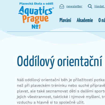
newsletter
hledat
Plavání
Akademie
O n
Oddílový orientační
Náš oddílový orientační běh je příležitostí potk
než při plaveckém tréninku nebo suché přípravě
plavat, ale také seznamovat děti s dalšími sporto
jejich všestrannost, taktické i týmové myšlení, t
vzduchu a hlavně si to společně užít.