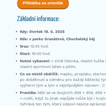
Přihláška na orienťák
Základní informace:
Kdy:
čtvrtek
18. 6. 2026
Kde:
v parku Granátová, Chuchelský háj
Sraz:
15:45 hod.
Start:
16:00 hod.
Nutné vybavení:
v zimě čelovka, vlastní tužka
vlastní sportovní lahev s pitím.
Co na místě obdržíš:
mapku, propisku, startovn
po doběhnutí a odměnu pro každý běžecký tý
vyýherní tým a tým s nejvtipnějším názvem : )!
Pravidla:
běží se ve dvojicích dítě + dítě, dítě 
+ rodič, když to jinak nepůjde může být i trojic
Vyhrává ten tým, který odpoví nejvíce správnýc