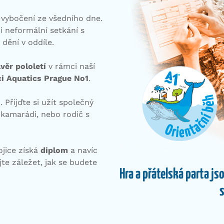
 vybočení ze všedního dne.
i neformální setkání s
 dění v oddíle.
věr pololetí
v rámci naší
ci Aquatics Prague No1
.
 Přijďte si užít společný
 kamarádi, nebo rodič s
ojice získá
diplom
a navíc
ejte záležet, jak se budete
Hra a přátelská parta 
s