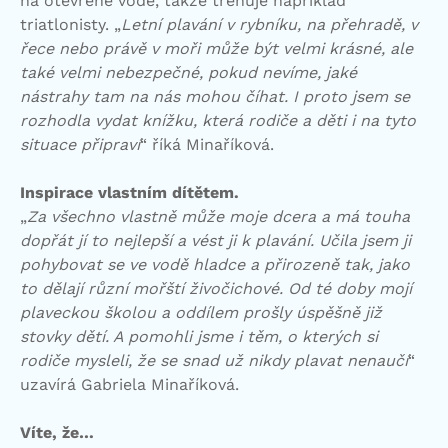
na otevřené vodě, takže trénuje například
triatlonisty. „
Letní plavání v rybníku, na přehradě, v
řece nebo právě v moři může být velmi krásné, ale
také velmi nebezpečné, pokud nevíme, jaké
nástrahy tam na nás mohou číhat. I proto jsem se
rozhodla vydat knížku, která rodiče a děti i na tyto
situace připraví
“ říká Minaříková.
Inspirace vlastním dítětem.
„
Za všechno vlastně může moje dcera a má touha
dopřát jí to nejlepší a vést ji k plavání. Učila jsem ji
pohybovat se ve vodě hladce a přirozeně tak, jako
to dělají různí mořští živočichové. Od té doby mojí
plaveckou školou a oddílem prošly úspěšně již
stovky dětí. A pomohli jsme i těm, o kterých si
rodiče mysleli, že se snad už nikdy plavat nenaučí
“
uzavírá Gabriela Minaříková.
Víte, že…