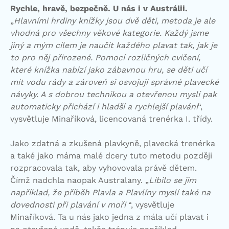
Rychle, hravě, bezpečně. U nás i v Austrálii.
„
Hlavními hrdiny knížky jsou dvě děti, metoda je ale
vhodná pro všechny věkové kategorie. Každý jsme
jiný a mým cílem je naučit každého plavat tak, jak je
to pro něj přirozené. Pomocí rozličných cvičení,
které knížka nabízí jako zábavnou hru, se děti učí
mít vodu rády a zároveň si osvojují správné plavecké
návyky. A s dobrou technikou a otevřenou myslí pak
automaticky přichází i hladší a rychlejší plavání
“,
vysvětluje Minaříková, licencovaná trenérka I. třídy.
Jako zdatná a zkušená plavkyně, plavecká trenérka
a také jako máma malé dcery tuto metodu později
rozpracovala tak, aby vyhovovala právě dětem.
Čímž nadchla naopak Australany. „
Líbilo se jim
například, že příběh Plavla a Plavlíny myslí také na
dovednosti při plavání v moři
“, vysvětluje
Minaříková. Ta u nás jako jedna z mála učí plavat i