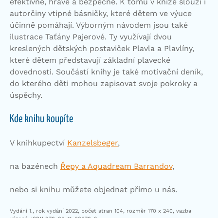
efektivně, hravě a bezpečně. K tomu v knize slouží i
autorčiny vtipné básničky, které dětem ve výuce
účinně pomáhají. Výborným návodem jsou také
ilustrace Taťány Pajerové. Ty využívají dvou
kreslených dětských postaviček Plavla a Plavlíny,
které dětem představují základní plavecké
dovednosti. Součástí knihy je také motivační deník,
do kterého děti mohou zapisovat svoje pokroky a
úspěchy.
Kde knihu koupíte
V knihkupectví
Kanzelsbeger
,
na bazénech
Řepy a Aquadream Barrandov
,
nebo si knihu můžete objednat přímo u nás.
Vydání 1., rok vydání 2022, počet stran 104, rozměr 170 x 240, vazba