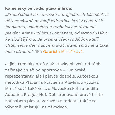
Komenský ve vodě: plavání hrou.
„
Prostřednictvím obrázků a originálních básniček si
děti nenásilně osvojují jednotlivé kroky vedoucí k
hladkému, snadnému a technicky správnému
plavání. Kniha učí hrou i obrazem, od jednoduššího
ke složitějšímu. Je určena všem rodičům, kteří
chtějí svoje děti naučit plavat hravě, správně a také
beze strachu
“ říká
Gabriela Minaříková
.
Jejími tréninky prošly už stovky plavců, od těch
začínajících až po sportovce – juniorské
reprezentanty, ale i plavce dospělé. Autorskou
metodiku Plavání s Plavlem a Plavlínou využívá
Minaříková také ve své Plavecké škole a oddílu
Aquatics Prague No1. Děti trénované právě tímto
způsobem plavou zdravě a s radostí, takže se
výborně umísťují i na závodech.