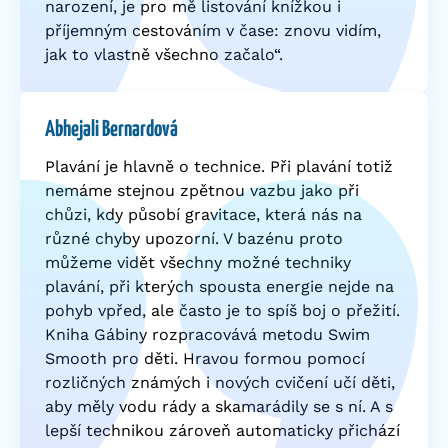
narození, je pro mě listování knížkou i
příjemným cestováním v čase: znovu vidím,
jak to vlastně všechno začalo“.
Abhejali Bernardová
Plavání je hlavně o technice. Při plavání totiž
nemáme stejnou zpětnou vazbu jako při
chůzi, kdy působí gravitace, která nás na
různé chyby upozorní. V bazénu proto
můžeme vidět všechny možné techniky
plavání, při kterých spousta energie nejde na
pohyb vpřed, ale často je to spíš boj o přežití.
Kniha Gábiny rozpracovává metodu Swim
Smooth pro děti. Hravou formou pomocí
rozličných známých i nových cvičení učí děti,
aby měly vodu rády a skamarádily se s ní. A s
lepší technikou zároveň automaticky přichází