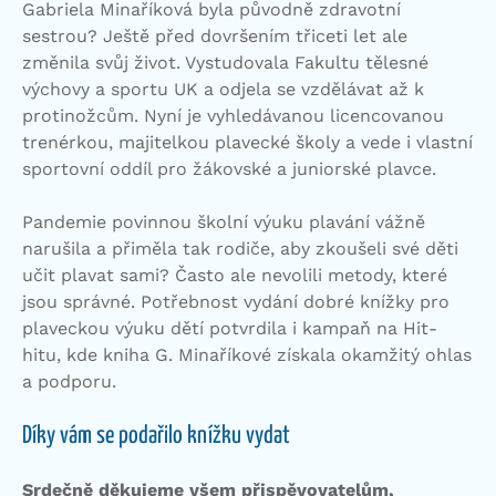
Gabriela Minaříková byla původně zdravotní
sestrou? Ještě před dovršením třiceti let ale
změnila svůj život. Vystudovala Fakultu tělesné
výchovy a sportu UK a odjela se vzdělávat až k
protinožcům. Nyní je vyhledávanou licencovanou
trenérkou, majitelkou plavecké školy a vede i vlastní
sportovní oddíl pro žákovské a juniorské plavce.
Pandemie povinnou školní výuku plavání vážně
narušila a přiměla tak rodiče, aby zkoušeli své děti
učit plavat sami? Často ale nevolili metody, které
jsou správné. Potřebnost vydání dobré knížky pro
plaveckou výuku dětí potvrdila i kampaň na Hit-
hitu, kde kniha G. Minaříkové získala okamžitý ohlas
a podporu.
Díky vám se podařilo knížku vydat
Srdečně děkujeme všem přispěvovatelům,