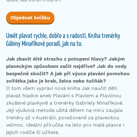
vázaná, ISBN 978-80-11-00679-2
Objednat knížku
Umět plavat rychle, dobře a s radostí. Kniha trenérky
Gábiny Minaříkové poradí, jak na to.
Jak zbavit dítě strachu z potopení hlavy? Jakým
plaveckým způsobem začít nejdříve? Jak do vody
bezpečně skočit? A jak při výuce plavání pomohou
zvířátka jako je krab, želva nebo tučňák?
O tom všem vypráví nová kniha Jak naučit děti
plavat hladce aneb Plavání s Plavlem a Plavlínou
zkušené plavkyně a trenérky Gabriely Minaříkové.
Její výuková metoda ušitá dětem na míru zaujala
trenéry až v Austrálii, považované za plaveckou
velmoc. Ideální příručka na léto pro malé plavce i
jejich rodiče či učitele.