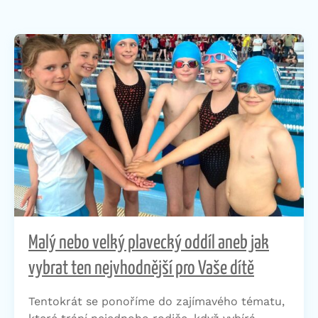
Malý nebo velký plavecký oddíl aneb jak
vybrat ten nejvhodnější pro Vaše dítě
Tentokrát se ponoříme do zajímavého tématu,