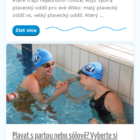
které trápí nejednoho rodiče, když vybírá
plavecký oddíl pro své dítko: malý plavecký
oddíl vs. velký plavecký oddíl. Který …
číst více
Plavat s partou nebo sólově? Vyberte si