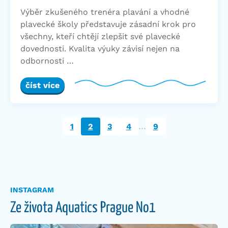
Výběr zkušeného trenéra plavání a vhodné
plavecké školy představuje zásadní krok pro
všechny, kteří chtějí zlepšit své plavecké
dovednosti. Kvalita výuky závisí nejen na
odbornosti …
číst více
…
1
2
3
4
9
INSTAGRAM
Ze života Aquatics Prague No1