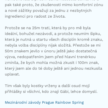
pak také proto, že zkušenosti mimo komfortní zónu
a nové zážitky považuji za jednu z nezbytných
ingrediencí pro radost ze života.
Protože se na 25m trati, která by pro mě byla
ideální, bohužel nezávodí, a protože neumím šipku,
která je nutná u startu všech disciplín kromě znaku,
nebyla volba disciplíny nijak složitá. Přestože se mi
50m znakem jevilo v únoru ještě jako dostatečná
výzva, nedopatřením jsem před hlavní trenérkou
zmínila, že bych mohla možná zkusit i 100m znak,
který jsem ale do té doby ještě ani jednou nezkusila
uplavat.
Tím však byly kostky vrženy a další osud mojí
přihlášky si všichni, kdo znají Gábi, lehce domyslí.
Mezinárodní závody Prague Rainbow Spring