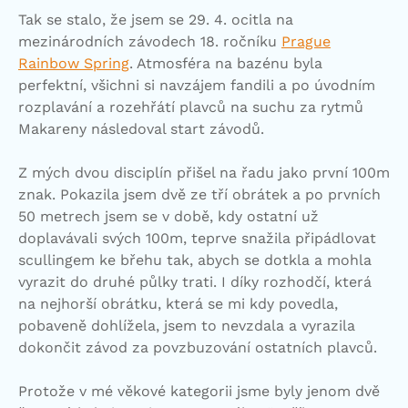
Tak se stalo, že jsem se 29. 4. ocitla na
mezinárodních závodech 18. ročníku
Prague
Rainbow Spring
. Atmosféra na bazénu byla
perfektní, všichni si navzájem fandili a po úvodním
rozplavání a rozehřátí plavců na suchu za rytmů
Makareny následoval start závodů.
Z mých dvou disciplín přišel na řadu jako první 100m
znak. Pokazila jsem dvě ze tří obrátek a po prvních
50 metrech jsem se v době, kdy ostatní už
doplavávali svých 100m, teprve snažila připádlovat
scullingem ke břehu tak, abych se dotkla a mohla
vyrazit do druhé půlky trati. I díky rozhodčí, která
na nejhorší obrátku, která se mi kdy povedla,
pobaveně dohlížela, jsem to nevzdala a vyrazila
dokončit závod za povzbuzování ostatních plavců.
Protože v mé věkové kategorii jsme byly jenom dvě