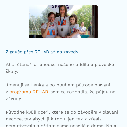
Z gauče přes REHAB až na závody!!
Ahoj čtenáři a fanoušci našeho oddílu a plavecké
školy.
Jmenuji se Lenka a po pouhém půlroce plavání
v
programu REHAB
jsem se rozhodla, že půjdu na
závody.
Původně kvůli dceři, které se do závodění v plavání
nechce, tak abych ji k tomu jen tak z křesla
nemotivovala a přitom sama neseděla doma. No a