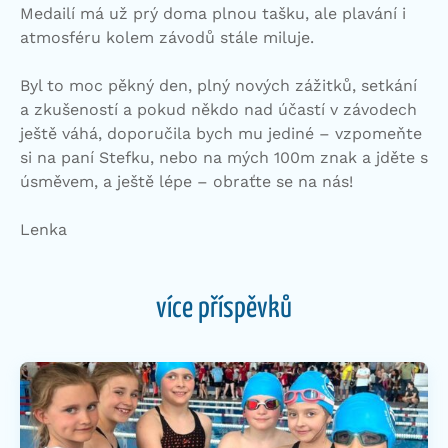
Medailí má už prý doma plnou tašku, ale plavání i
atmosféru kolem závodů stále miluje.
Byl to moc pěkný den, plný nových zážitků, setkání
a zkušeností a pokud někdo nad účastí v závodech
ještě váhá, doporučila bych mu jediné – vzpomeňte
si na paní Stefku, nebo na mých 100m znak a jděte s
úsměvem, a ještě lépe – obraťte se na nás!
Lenka
více příspěvků