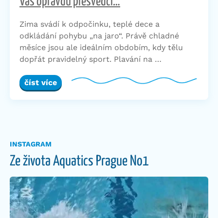
Vás opravdu přesvědčí…
Zima svádí k odpočinku, teplé dece a
odkládání pohybu „na jaro“. Právě chladné
měsíce jsou ale ideálním obdobím, kdy tělu
dopřát pravidelný sport. Plavání na …
číst více
INSTAGRAM
Ze života Aquatics Prague No1