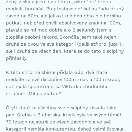
ženy, získala jsem i za tento „výkon“ stříbrnou
medaili, huráááá. Po přestávce přišel na řadu druhý
závod na 50m, ale jelikož mě nemohlo nic horšího
potkat, než před chvílí absolvovaný znak na 100m,
plavalo se mi moc dobře a o 2 sekundy jsem si
zlepšila osobní rekord. Skončila jsem také nejen
druhá ze dvou ve své kategorii (další stříbro, jupííí),
ale i druhá ze všech žen, které se do této disciplíny
přihlásily.
K této stříbrné sbírce přidala Gábi dvě zlaté
medaile za své disciplíny 100m znak a 100m kraul,
což malá spolutrenérka Viktorka zhodnotila
stručně: „Miluju zlatou!“.
Čtyři zlaté za všechny své disciplíny získala také
paní Stefka z Bulharska, která byla ve svých téměř
70 letech nejstarší ze všech závodnic a ve své
kategorii neměla konkurentku, čehož velmi litovala.