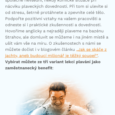
společně nevšední, někdy komické situace při
nácviku plaveckých dovedností. Při tom si ulevíte si
od stresu, šetrně protáhnete a zpevníte celé tělo.
Podpořte pozitivní vztahy na vašem pracovišti a
odneste si i praktické zkušennosti a dovednosti.
Hovoříme anglicky a nejraději plaveme na bazénu
Strahov, ale domluvit se můžeme i na jiném místě a
ušít vám vše na míru. O zkušenostech s námi se
můžete dočíst i v blogovém článku
„Jak se skáče z
jachty, aneb budoucí milionář je těžký soupeř“
.
Vybírat můžete ze tří variant lekcí plavání jako
zaměstnanecký benefit
: