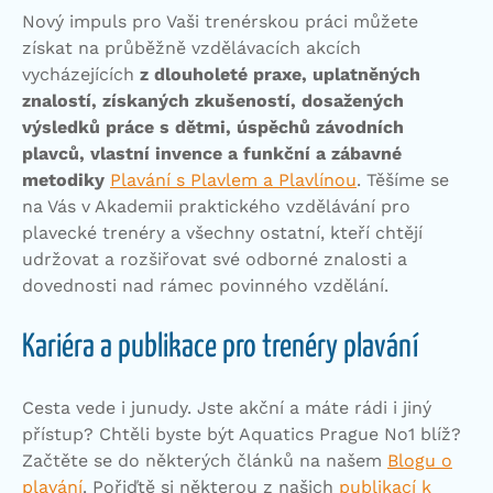
Nový impuls pro Vaši trenérskou práci můžete
získat na průběžně vzdělávacích akcích
vycházejících
z dlouholeté praxe, uplatněných
znalostí, získaných zkušeností, dosažených
výsledků práce s dětmi, úspěchů závodních
plavců, vlastní invence a funkční a zábavné
metodiky
Plavání s Plavlem a Plavlínou
. Těšíme se
na Vás v Akademii praktického vzdělávání pro
plavecké trenéry a všechny ostatní, kteří chtějí
udržovat a rozšiřovat své odborné znalosti a
dovednosti
nad rámec povinného vzdělání.
Kariéra a publikace pro trenéry plavání
Cesta vede i junudy. Jste akční a máte rádi i jiný
přístup? Chtěli byste být Aquatics Prague No1 blíž?
Začtěte se do některých článků na našem
Blogu o
plavání
. Pořiďtě si některou z našich
publikací k