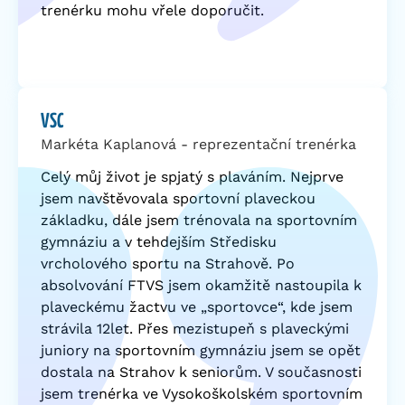
trenérku mohu vřele doporučit.
VSC
Markéta Kaplanová - reprezentační trenérka
Celý můj život je spjatý s plaváním. Nejprve
jsem navštěvovala sportovní plaveckou
základku, dále jsem trénovala na sportovním
gymnáziu a v tehdejším Středisku
vrcholového sportu na Strahově. Po
absolvování FTVS jsem okamžitě nastoupila k
plaveckému žactvu ve „sportovce“, kde jsem
strávila 12let. Přes mezistupeň s plaveckými
juniory na sportovním gymnáziu jsem se opět
dostala na Strahov k seniorům. V současnosti
jsem trenérka ve Vysokoškolském sportovním