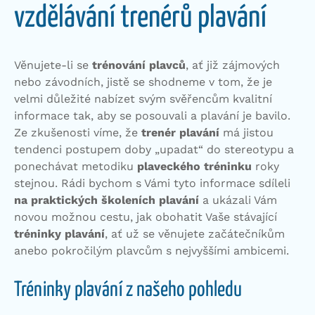
vzdělávání trenérů plavání
Věnujete-li se
trénování plavců
, ať již zájmových
nebo závodních, jistě se shodneme v tom, že je
velmi důležité nabízet svým svěřencům kvalitní
informace tak, aby se posouvali a plavání je bavilo.
Ze zkušenosti víme, že
trenér plavání
má jistou
tendenci postupem doby „upadat“ do stereotypu a
ponechávat metodiku
plaveckého tréninku
roky
stejnou. Rádi bychom s Vámi tyto informace sdíleli
na praktických školeních plavání
a ukázali Vám
novou možnou cestu, jak obohatit Vaše stávající
tréninky plavání
, ať už se věnujete začátečníkům
anebo pokročilým plavcům s nejvyššími ambicemi.
Tréninky plavání z našeho pohledu