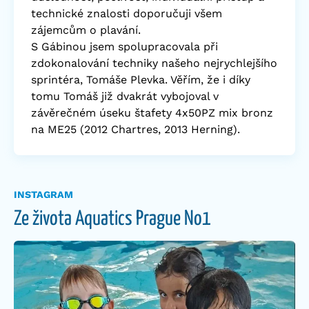
technické znalosti doporučuji všem
zájemcům o plavání.
S Gábinou jsem spolupracovala při
zdokonalování techniky našeho nejrychlejšího
sprintéra, Tomáše Plevka. Věřím, že i díky
tomu Tomáš již dvakrát vybojoval v
závěrečném úseku štafety 4x50PZ mix bronz
na ME25 (2012 Chartres, 2013 Herning).
INSTAGRAM
Ze života Aquatics Prague No1