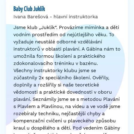
Baby Club Juklík
Ivana Barešová - hlavní instruktorka
Jsme klub „Juklík“. Provázíme miminka a děti
vodním prostředím od nejútlejšího věku. To
vyžaduje neustálé odborné vzdělávání
instruktorů v oblasti plavání. A Gábina nám to
umožnila formou školení a praktického
zdokonalovacího tréninku v bazénu.
Všechny instruktorky klubu jsme se
zúčastnily 2x speciálního školení. Ověřily,
doplnily a rozšířily si naše teoretické
vědomosti a praktické dovednosti v oboru
plavání. Seznámily jsme se s metodou Plavání
s Plavlem a Plavlínou, na videu a ve vodě jsme
rozebíraly techniku, nejčastější chyby a
kompenzační cvičení u plaveckého způsobu
kraul u dospělého a dětí. Pod vedením Gábiny