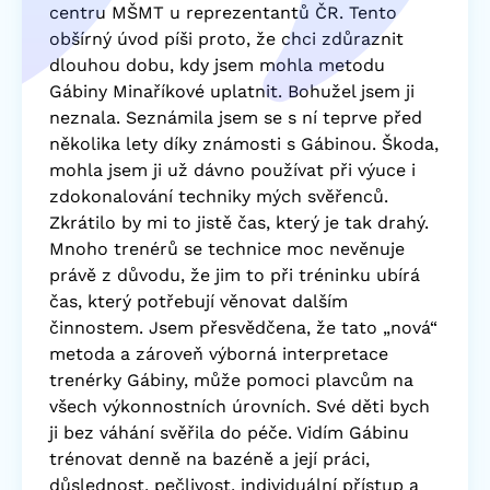
centru MŠMT u reprezentantů ČR. Tento
obšírný úvod píši proto, že chci zdůraznit
dlouhou dobu, kdy jsem mohla metodu
Gábiny Minaříkové uplatnit. Bohužel jsem ji
neznala. Seznámila jsem se s ní teprve před
několika lety díky známosti s Gábinou. Škoda,
mohla jsem ji už dávno používat při výuce i
zdokonalování techniky mých svěřenců.
Zkrátilo by mi to jistě čas, který je tak drahý.
Mnoho trenérů se technice moc nevěnuje
právě z důvodu, že jim to při tréninku ubírá
čas, který potřebují věnovat dalším
činnostem. Jsem přesvědčena, že tato „nová“
metoda a zároveň výborná interpretace
trenérky Gábiny, může pomoci plavcům na
všech výkonnostních úrovních. Své děti bych
ji bez váhání svěřila do péče. Vidím Gábinu
trénovat denně na bazéně a její práci,
důslednost, pečlivost, individuální přístup a