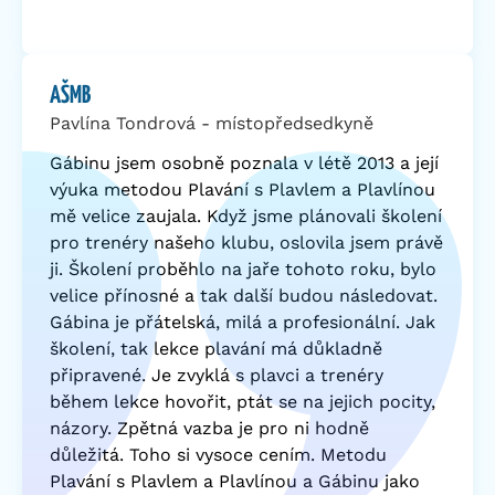
AŠMB
Pavlína Tondrová - místopředsedkyně
Gábinu jsem osobně poznala v létě 2013 a její
výuka metodou Plavání s Plavlem a Plavlínou
mě velice zaujala. Když jsme plánovali školení
pro trenéry našeho klubu, oslovila jsem právě
ji. Školení proběhlo na jaře tohoto roku, bylo
velice přínosné a tak další budou následovat.
Gábina je přátelská, milá a profesionální. Jak
školení, tak lekce plavání má důkladně
připravené. Je zvyklá s plavci a trenéry
během lekce hovořit, ptát se na jejich pocity,
názory. Zpětná vazba je pro ni hodně
důležitá. Toho si vysoce cením. Metodu
Plavání s Plavlem a Plavlínou a Gábinu jako