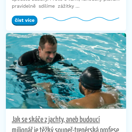
pravidelně sdílíme zážitky …
číst více
Jak se skáče z jachty, aneb budoucí
milionář je těžký soupeř-trenérská profese