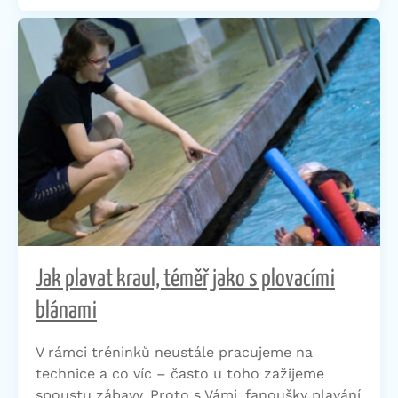
Jak plavat kraul, téměř jako s plovacími
blánami
V rámci tréninků neustále pracujeme na
technice a co víc – často u toho zažijeme
spoustu zábavy. Proto s Vámi, fanoušky plavání