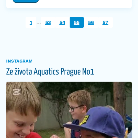
…
1
53
54
55
56
57
INSTAGRAM
Ze života Aquatics Prague No1