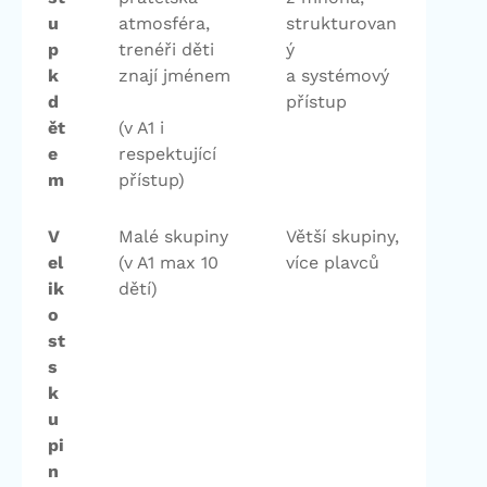
u
atmosféra,
strukturovan
p
trenéři děti
ý
k
znají jménem
a systémový
d
přístup
ět
(v A1 i
e
respektující
m
přístup)
V
Malé skupiny
Větší skupiny,
el
(v A1 max 10
více plavců
ik
dětí)
o
st
s
k
u
pi
n