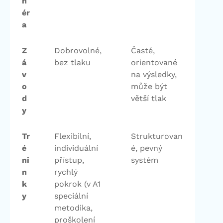
n
ér
a
Z
Dobrovolné,
Časté,
á
bez tlaku
orientované
v
na výsledky,
o
může být
d
větší tlak
y
Tr
Flexibilní,
Strukturovan
é
individuální
é, pevný
ni
přístup,
systém
n
rychlý
k
pokrok (v A1
y
speciální
metodika,
proškolení