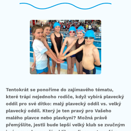
Tentokrát se ponoříme do zajímavého tématu,
které trápí nejednoho rodiče, když vybírá plavecký
oddíl pro své dítko: malý plavecký oddíl vs. velký
plavecký oddíl. Který je ten pravý pro Vašeho
malého plavce nebo plavkyni? Možná právě
přemýšlíte, jestli bude lepší velký klub se zvučným