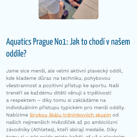
Aquatics Prague No1: Jak to chodí v našem
oddíle?
Jsme sice menší, ale velmi aktivní plavecký oddíl,
kde klademe důraz na techniku, pohybovou
všestrannost a pozitivní přístup ke sportu. Naši
trenéři se každému dítěti věnují s trpělivostí
a respektem – díky tomu si zakládáme na
individuálním přístupu typickém pro menší oddíly.
Nabízíme
širokou škálu tréninkových skupin
od
našich nejmenších Hvězdiček až po ambiciózní
závodníky (Athletes), kteří sbírají medaile. Díky
tomu si u nás najde místo každý, ať už s plaváním