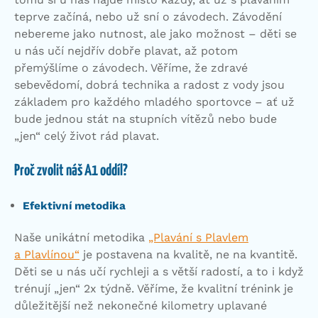
teprve začíná, nebo už sní o závodech. Závodění
nebereme jako nutnost, ale jako možnost – děti se
u nás učí nejdřív dobře plavat, až potom
přemýšlíme o závodech. Věříme, že zdravé
sebevědomí, dobrá technika a radost z vody jsou
základem pro každého mladého sportovce – ať už
bude jednou stát na stupních vítězů nebo bude
„jen“ celý život rád plavat.
Proč zvolit náš A1 oddíl?
Efektivní metodika
Naše unikátní metodika
„Plavání s Plavlem
a Plavlínou“
je postavena na kvalitě, ne na kvantitě.
Děti se u nás učí rychleji a s větší radostí, a to i když
trénují „jen“ 2x týdně. Věříme, že kvalitní trénink je
důležitější než nekonečné kilometry uplavané