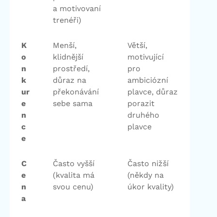
a motivovaní
trenéři)
K
Menší,
Větší,
o
klidnější
motivující
n
prostředí,
pro
k
důraz na
ambiciózní
ur
překonávání
plavce, důraz
e
sebe sama
porazit
n
druhého
c
plavce
e
C
Často vyšší
Často nižší
e
(kvalita má
(někdy na
n
svou cenu)
úkor kvality)
a