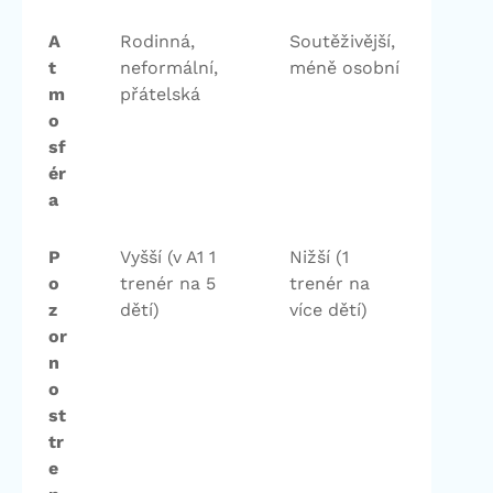
A
Rodinná,
Soutěživější,
t
neformální,
méně osobní
m
přátelská
o
sf
ér
a
P
Vyšší (v A1 1
Nižší (1
o
trenér na 5
trenér na
z
dětí)
více dětí)
or
n
o
st
tr
e