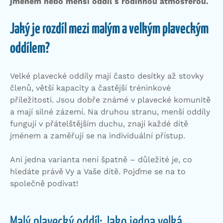
jménem nebo menší oddíl s rodinnou atmosférou.
Jaký je rozdíl mezi malým a velkým plaveckým
oddílem?
Velké plavecké oddíly mají často desítky až stovky
členů, větší kapacity a častější tréninkové
příležitosti. Jsou dobře známé v plavecké komunitě
a mají silné zázemí. Na druhou stranu, menší oddíly
fungují v přátelštějším duchu, znají každé dítě
jménem a zaměřují se na individuální přístup.
Ani jedna varianta není špatně – důležité je, co
hledáte právě Vy a Vaše dítě. Pojďme se na to
společně podívat!
Malý plavecký oddíl: Jako jedna velká