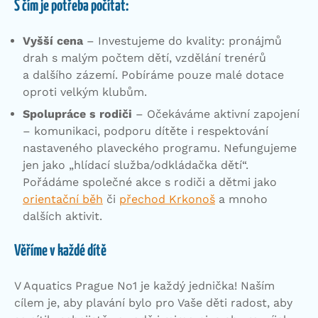
S čím je potřeba počítat:
Vyšší cena
– Investujeme do kvality: pronájmů
drah s malým počtem dětí, vzdělání trenérů
a dalšího zázemí. Pobíráme pouze malé dotace
oproti velkým klubům.
Spolupráce s rodiči
– Očekáváme aktivní zapojení
– komunikaci, podporu dítěte i respektování
nastaveného plaveckého programu. Nefungujeme
jen jako „hlídací služba/odkládačka dětí“.
Pořádáme společné akce s rodiči a dětmi jako
orientační běh
či
přechod Krkonoš
a mnoho
dalších aktivit.
Věříme v každé dítě
V Aquatics Prague No1 je každý jednička! Naším
cílem je, aby plavání bylo pro Vaše děti radost, aby