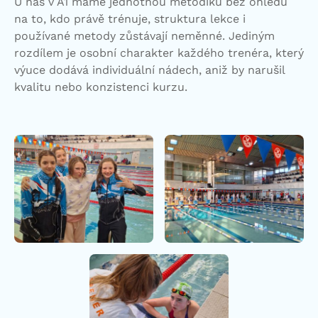
U nás v A1 máme jednotnou metodiku
bez ohledu
na to, kdo právě trénuje, struktura lekce i
používané metody zůstávají neměnné. Jediným
rozdílem je osobní charakter každého trenéra, který
výuce dodává individuální nádech, aniž by narušil
kvalitu nebo konzistenci kurzu.