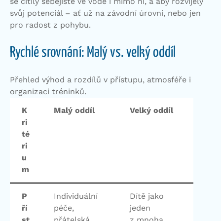
se cítily sebejistě ve vodě i mimo ni, a aby rozvíjely
svůj potenciál – ať už na závodní úrovni, nebo jen
pro radost z pohybu.
Rychlé srovnání: Malý vs. velký oddíl
Přehled výhod a rozdílů v přístupu, atmosféře i
organizaci tréninků.
K
Malý oddíl
Velký oddíl
ri
té
ri
u
m
P
Individuální
Dítě jako
ří
péče,
jeden
st
přátelská
z mnoha,