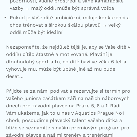
pozornosti, klidné prostředí a silné kamarádské
vazby → malý oddíl může být správná volba
Pokud je Vaše dítě ambiciózní, miluje konkurenci a
chce trénovat s širokou škálou plavců → velký
oddíl může být ideální
Nezapomeňte, že nejdůležitější je, aby se Vaše dítě v
oddílu cítilo šťastné a motivované. Plavání je
dlouhodobý sport a to, co dítě baví ve věku 6 let a
vyhovuje mu, může být úplně jiné až mu bude
deset…
Přijďte se za námi podívat a rezervujte si termín pro
Vašeho juniora začátkem září na našich náborových
dnech pro závodní plavce na Praze 5, 6 a 1! Rádi
Vám ukážeme, jak to u nás v Aquatics Prague No1
chodí, posoudíme plavecký talent Vašeho dítka a
blíže se seznámíte s naším prémiovým program pro
závodní plavce a našimi trenéry a trenérkami