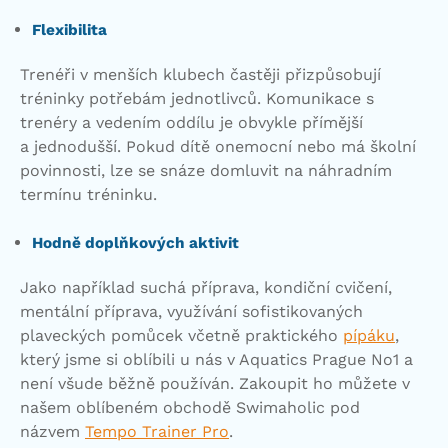
Flexibilita
Trenéři v menších klubech častěji přizpůsobují
tréninky potřebám jednotlivců. Komunikace s
trenéry a vedením oddílu je obvykle přímější
a jednodušší. Pokud dítě onemocní nebo má školní
povinnosti, lze se snáze domluvit na náhradním
termínu tréninku.
Hodně doplňkových aktivit
Jako například suchá příprava, kondiční cvičení,
mentální příprava, využívání sofistikovaných
plaveckých pomůcek včetně praktického
pípáku
,
který jsme si oblíbili u nás v Aquatics Prague No1 a
není všude běžně používán. Zakoupit ho můžete v
našem oblíbeném obchodě Swimaholic pod
názvem
Tempo Trainer Pro
.