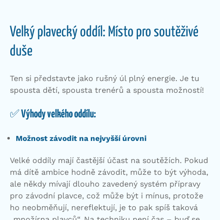
Velký plavecký oddíl: Místo pro soutěživé
duše
Ten si představte jako rušný úl plný energie. Je tu
spousta dětí, spousta trenérů a spousta možností!
✅
Výhody velkého oddílu:
Možnost závodit na nejvyšší úrovni
Velké oddíly mají častější účast na soutěžích. Pokud
má dítě ambice hodně závodit, může to být výhoda,
ale někdy mívají dlouho zavedený systém přípravy
pro závodní plavce, což může být i mínus, protože
ho neobměňují, nereflektují, je to pak spíš taková
„množírna plavců“. Na techniku není čas – buď se