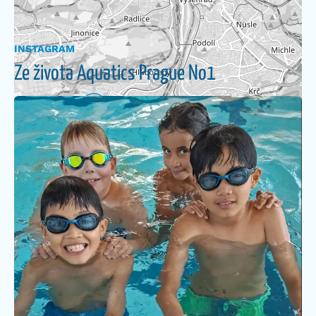
INSTAGRAM
Ze života Aquatics Prague No1
Leaflet
|
©
OpenStreetMap