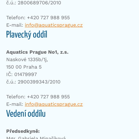
č.ú.: 2800689706/2010
Telefon: +420 727 988 955
E-mail:
info@aquaticsprague.cz
Plavecký oddíl
Aquatics Prague No1, z.s.
Naskové 1335b/1j,
150 00 Praha 5
IČ: 01479997
č.ú.: 2900399343/2010
Telefon: +420 727 988 955
E-mail:
info@aquaticsprague.cz
Vedení oddílu
Předsedkyně:
Mgr. Gabriela Minaříková