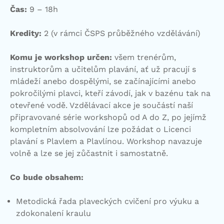
Čas:
9 – 18h
Kredity:
2 (v rámci ČSPS průběžného vzdělávání)
Komu je workshop určen:
všem trenérům,
instruktorům a učitelům plavání, ať už pracují s
mládeží anebo dospělými, se začínajícími anebo
pokročilými plavci, kteří závodí, jak v bazénu tak na
otevřené vodě. Vzdělávací akce je součástí naší
připravované série workshopů od A do Z, po jejímž
kompletním absolvování lze požádat o Licenci
plavání s Plavlem a Plavlínou. Workshop navazuje
volně a lze se jej zůčastnit i samostatně.
Co bude obsahem:
Metodická řada plaveckých cvičení pro výuku a
zdokonalení kraulu