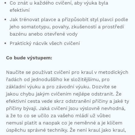
Co znát u každého cvičení, aby výuka byla
efektivní
Jak trénovat plavce a přizpůsobit styl plavci podle
jeho somatotypu, povahy, zkušeností a prostředí
bazénu anebo otevřené vody
Praktický nácvik všech cvičení
Co bude výstupem:
Naučíte se používat cvičení pro kraul v metodických
řadách od jednoduššího ke složitějšímu, pro
základní výuku a pro závodní výuku. Dozvíte se
jakou chybu jakým cvičením nejlépe odstranit. Že
efektivní cesta vede skrz odstranění příčiny a jaké ty
příčiny bývají. Jaká cvičení jsou výslovně nevhodná,
a že to co se učilo za vašeho mládí už vůbec
nemusí platit a naopak co je neměnné a je klíčem
úspěchu správné techniky. Že není kraul jako kraul,