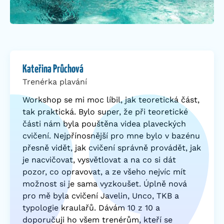
Kateřina Průchová
Trenérka plavání
Workshop se mi moc líbil, jak teoretická část,
tak praktická. Bylo super, že při teoretické
části nám byla pouštěna videa plaveckých
cvičení. Nejpřínosnější pro mne bylo v bazénu
přesně vidět, jak cvičení správně provádět, jak
je nacvičovat, vysvětlovat a na co si dát
pozor, co opravovat, a ze všeho nejvíc mít
možnost si je sama vyzkoušet. Úplně nová
pro mě byla cvičení Javelin, Unco, TKB a
typologie kraulařů. Dávám 10 z 10 a
doporučuji ho všem trenérům, kteří se